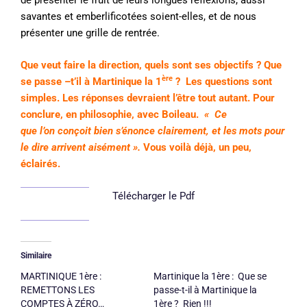
de présenter le fruit de leurs longues réflexions, aussi
savantes et emberlificotées soient-elles, et de nous
présenter une grille de rentrée.
Que veut faire la direction, quels sont ses objectifs ? Que
ère
se passe –t’il à Martinique la 1
? Les questions sont
simples. Les réponses devraient l’être tout autant. Pour
conclure, en philosophie, avec Boileau.
« Ce
que l’on conçoit bien s’énonce clairement, et les mots pour
le dire arrivent aisément ».
Vous voilà déjà, un peu,
éclairés.
Télécharger le Pdf
Similaire
MARTINIQUE 1ère :
Martinique la 1ère : Que se
REMETTONS LES
passe-t-il à Martinique la
COMPTES À ZÉRO…
1ère ? Rien !!!