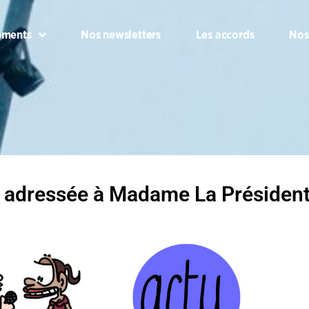
ements
Nos newsletters
Les accords
Nos
e adressée à Madame La Présiden