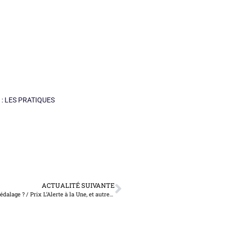
 : LES PRATIQUES
ACTUALITÉ SUIVANTE
SNVU (schéma national des violences urbaines), le rétropédalage ? / Prix L’Alerte à la Une, et autres nouvelles de la profession