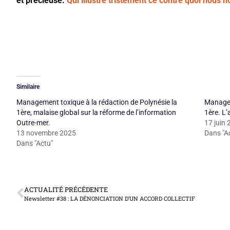
et précieuse.
Qui illustre tristement ce contre quoi nous n
Similaire
Management toxique à la rédaction de Polynésie la
Managem
1ère, malaise global sur la réforme de l’information
1ère. L’
Outre-mer.
17 juin
13 novembre 2025
Dans "A
Dans "Actu"
ACTUALITÉ PRÉCÉDENTE
Newsletter #38 : LA DÉNONCIATION D’UN ACCORD COLLECTIF